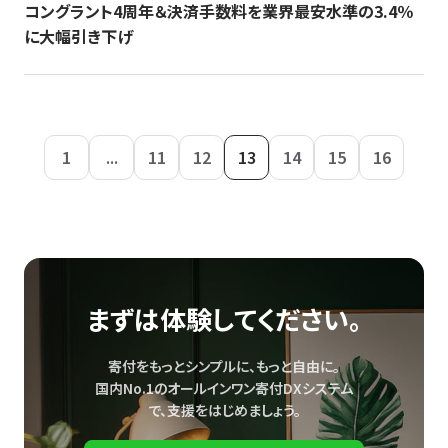
コングラント4周年＆決済手数料を業界最安水準の3.4％
に大幅引き下げ
1
...
11
12
13
14
15
16
まずは体験してください。
寄付をもっとシンプルに、もっと自由に。
国内No.1のオールインワン寄付DXシステム
で、
支援をはじめましょう。