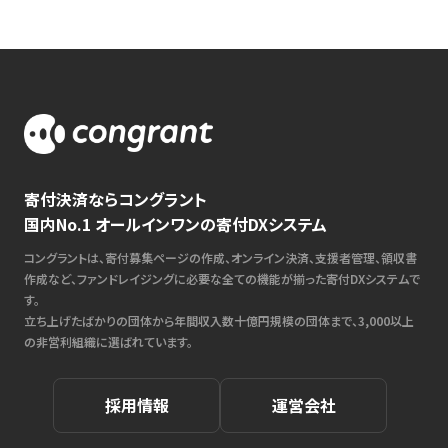
寄付決済ならコングラント
国内No.1 オールインワンの寄付DXシステム
コングラントは、寄付募集ページの作成、オンライン決済、支援者管理、領収書
作成など、ファンドレイジングに必要な全ての機能が揃った寄付DXシステムで
す。
立ち上げたばかりの団体から年間収入数十億円規模の団体まで、3,000以上
の非営利組織に選ばれています。
採用情報
運営会社