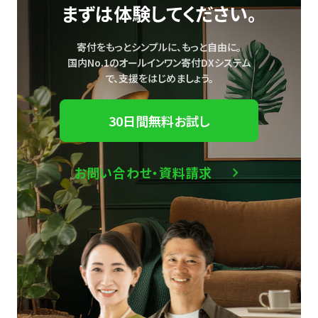
まずは体験してください。
寄付をもっとシンプルに、もっと自由に。
国内No.1のオールインワン寄付DXシステム
で、
支援をはじめましょう。
30日間無料お試し
お問い合わせ・資料請求