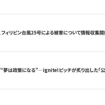
、フィリピン台風25号による被害について情報収集開
s |「“夢は政策になる”—ignite!ピッチが炙り出した