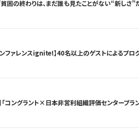
s |「貧困の終わりは、まだ誰も見たことがない“新しさ”だ
ンファレンスignite!】40名以上のゲストによるプログ
】「コングラント×日本非営利組織評価センタープラ