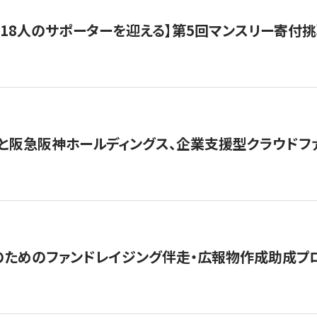
318人のサポーターを迎える】​​第5回マンスリー寄
と阪急阪神ホールディングス、企業支援型クラウドファン
めのファンドレイジング伴走・広報物作成助成プログラム「S