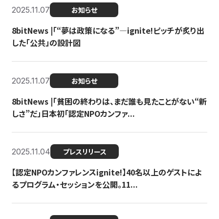
2025.11.07
お知らせ
8bitNews |「“夢は政策になる”—ignite!ピッチが炙り出
した「公共」の設計図
2025.11.07
お知らせ
8bitNews |「貧困の終わりは、まだ誰も見たことがない“新
しさ”だ」日本初「認定NPOカンファ...
2025.11.04
プレスリリース
【認定NPOカンファレンスignite!】40名以上のゲストによ
るプログラム・セッションを公開。11...