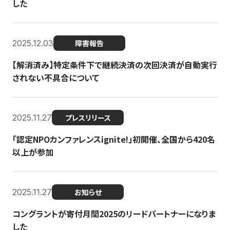
した
2025.12.03
障害報告
【解消済み】特定条件下で継続決済の次回決済が自動実行
されない不具合について
2025.11.27
プレスリリース
「認定NPOカンファレンスignite!」初開催、全国から420名
以上が参加
2025.11.27
お知らせ
コングラントが寄付月間2025のリードパートナーになりま
した