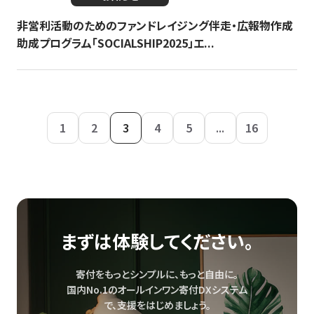
非営利活動のためのファンドレイジング伴走・広報物作成
助成プログラム「SOCIALSHIP2025」エ...
1
2
3
4
5
...
16
まずは体験してください。
寄付をもっとシンプルに、もっと自由に。
国内No.1のオールインワン寄付DXシステム
で、
支援をはじめましょう。