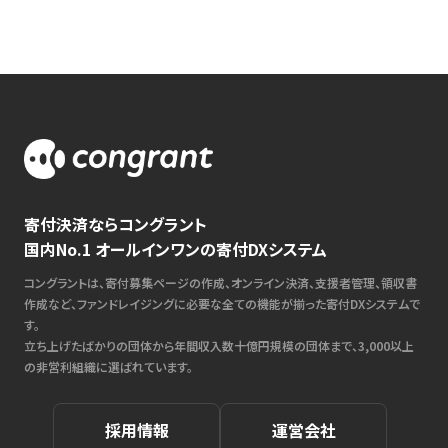
寄付決済ならコングラント
国内No.1 オールインワンの寄付DXシステム
コングラントは、寄付募集ページの作成、オンライン決済、支援者管理、領収書
作成など、ファンドレイジングに必要な全ての機能が揃った寄付DXシステムで
す。
立ち上げたばかりの団体から年間収入数十億円規模の団体まで、3,000以上
の非営利組織に選ばれています。
採用情報
運営会社