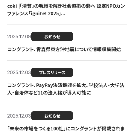
coki |「清貧」の呪縛を解き社会包摂の砦へ 認定NPOカン
ファレンス「ignite! 2025」...
2025.12.09
お知らせ
コングラント、青森県東方沖地震について情報収集開始
2025.12.03
プレスリリース
コングラント、PayPay決済機能を拡大。学校法人・大学法
人・自治体など11の法人格が導入可能に
2025.12.03
お知らせ
「未来の市場をつくる100社」にコングラントが掲載されま