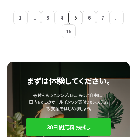
1
...
3
4
5
6
7
...
16
まずは体験してください。
寄付をもっとシンプルに、もっと自由に。
国内No.1のオールインワン寄付DXシステム
で、
支援をはじめましょう。
30日間無料お試し