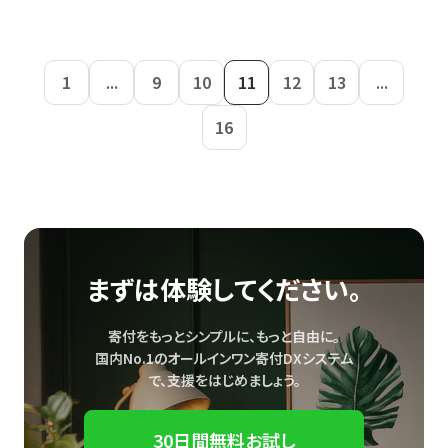
1
...
9
10
11
12
13
...
16
まずは体験してください。
寄付をもっとシンプルに、もっと自由に。
国内No.1のオールインワン寄付DXシステム
で、
支援をはじめましょう。
30日間無料お試し