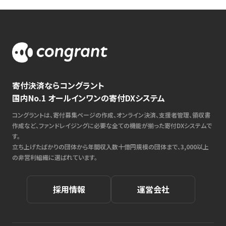
寄付決済ならコングラント
国内No.1 オールインワンの寄付DXシステム
コングラントは、寄付募集ページの作成、オンライン決済、支援者管理、領収書
作成など、ファンドレイジングに必要な全ての機能が揃った寄付DXシステムで
す。
立ち上げたばかりの団体から年間収入数十億円規模の団体まで、3,000以上
の非営利組織に選ばれています。
採用情報
運営会社