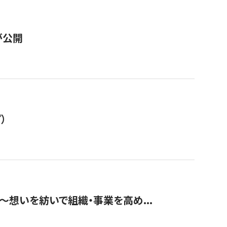
が公開
）
築〜想いを紡いで組織・事業を高め...