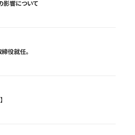
の影響について
取締役就任。
】