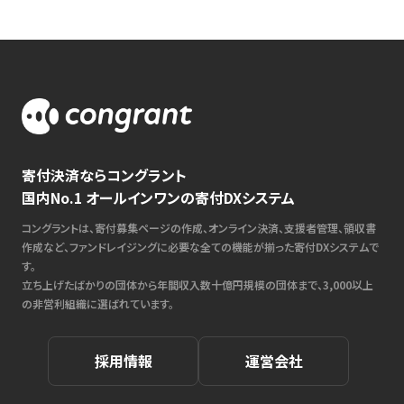
寄付決済ならコングラント
国内No.1 オールインワンの寄付DXシステム
コングラントは、寄付募集ページの作成、オンライン決済、支援者管理、領収書
作成など、ファンドレイジングに必要な全ての機能が揃った寄付DXシステムで
す。
立ち上げたばかりの団体から年間収入数十億円規模の団体まで、3,000以上
の非営利組織に選ばれています。
採用情報
運営会社