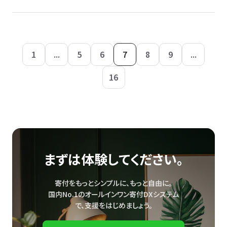
1
...
5
6
7
8
9
...
16
まずは体験してください。
寄付をもっとシンプルに、もっと自由に。
国内No.1のオールインワン寄付DXシステム
で、
支援をはじめましょう。