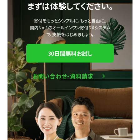
まずは体験してください。
寄付をもっとシンプルに、もっと自由に。
国内No.1のオールインワン寄付DXシステム
で、
支援をはじめましょう。
30日間無料お試し
お問い合わせ・資料請求