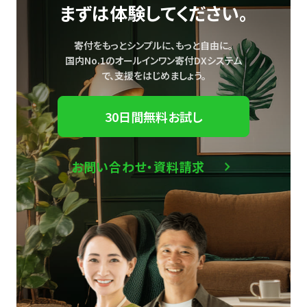
まずは体験してください。
寄付をもっとシンプルに、もっと自由に。
国内No.1のオールインワン寄付DXシステム
で、
支援をはじめましょう。
30日間無料お試し
お問い合わせ・資料請求