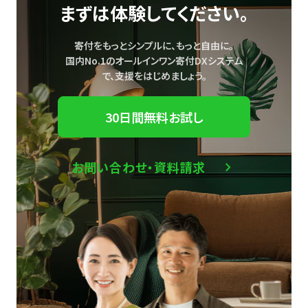
まずは体験してください。
寄付をもっとシンプルに、もっと自由に。
国内No.1のオールインワン寄付DXシステム
で、
支援をはじめましょう。
30日間無料お試し
お問い合わせ・資料請求