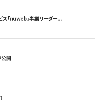
ス「nuweb」事業リーダー...
が公開
）