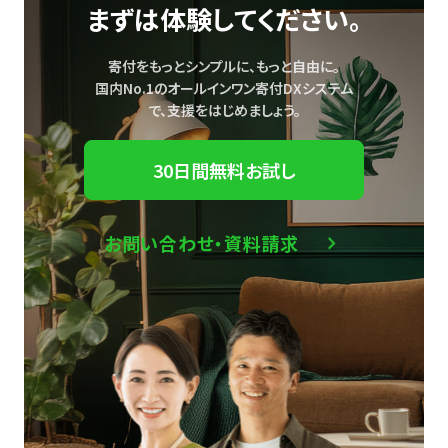
まずは体験してください。
寄付をもっとシンプルに、もっと自由に。
国内No.1のオールインワン寄付DXシステム
で、
支援をはじめましょう。
30日間無料お試し
お問い合わせ・資料請求