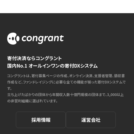
寄付決済ならコングラント
国内No.1 オールインワンの寄付DXシステム
コングラントは、寄付募集ページの作成、オンライン決済、支援者管理、領収書
作成など、ファンドレイジングに必要な全ての機能が揃った寄付DXシステムで
す。
立ち上げたばかりの団体から年間収入数十億円規模の団体まで、3,000以上
の非営利組織に選ばれています。
採用情報
運営会社