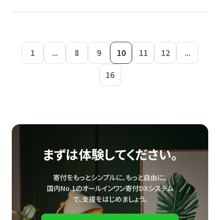
1
...
8
9
10
11
12
...
16
まずは体験してください。
寄付をもっとシンプルに、もっと自由に。
国内No.1のオールインワン寄付DXシステム
で、
支援をはじめましょう。