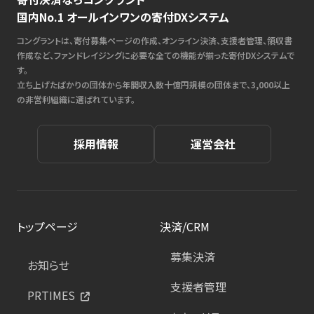
国内No.1 オールインワンの寄付DXシステム
コングラントは、寄付募集ページの作成、オンライン決済、支援者管理、領収書
作成など、ファンドレイジングに必要な全ての機能が揃った寄付DXシステムで
す。
立ち上げたばかりの団体から年間収入数十億円規模の団体まで、3,000以上
の非営利組織に選ばれています。
採用情報
運営会社
トップページ
決済/CRM
募集決済
お知らせ
支援者管理
PRTIMES