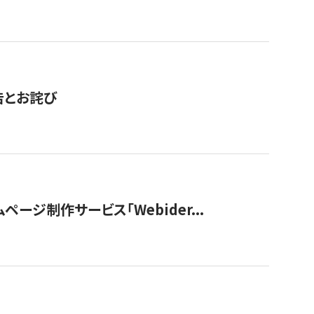
告とお詫び
ージ制作サービス「Webider...