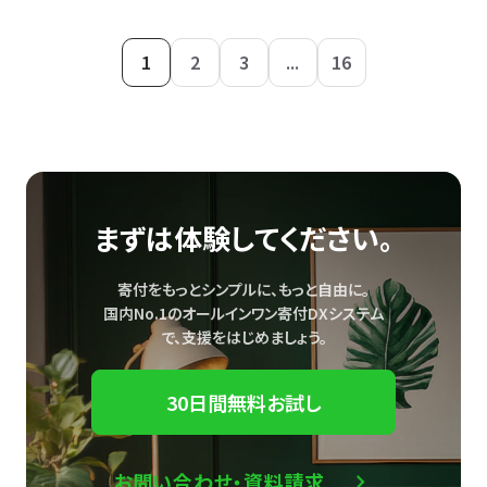
1
2
3
...
16
まずは体験してください。
寄付をもっとシンプルに、もっと自由に。
国内No.1のオールインワン寄付DXシステム
で、
支援をはじめましょう。
30日間無料お試し
お問い合わせ・資料請求