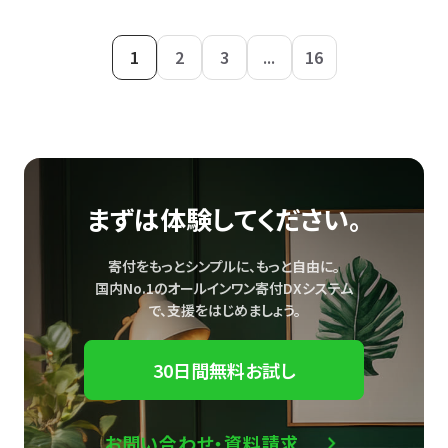
1
2
3
...
16
まずは体験してください。
寄付をもっとシンプルに、もっと自由に。
国内No.1のオールインワン寄付DXシステム
で、
支援をはじめましょう。
30日間無料お試し
お問い合わせ・資料請求