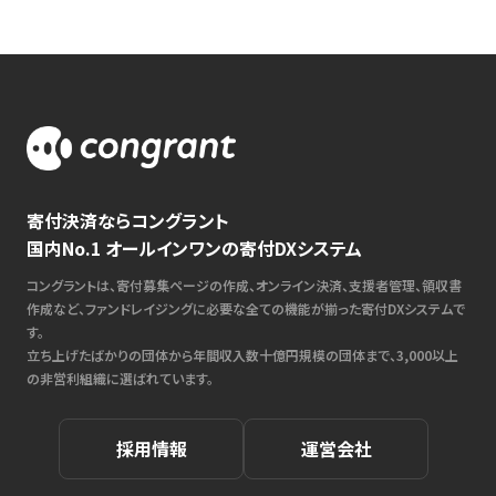
寄付決済ならコングラント
国内No.1 オールインワンの寄付DXシステム
コングラントは、寄付募集ページの作成、オンライン決済、支援者管理、領収書
作成など、ファンドレイジングに必要な全ての機能が揃った寄付DXシステムで
す。
立ち上げたばかりの団体から年間収入数十億円規模の団体まで、3,000以上
の非営利組織に選ばれています。
採用情報
運営会社