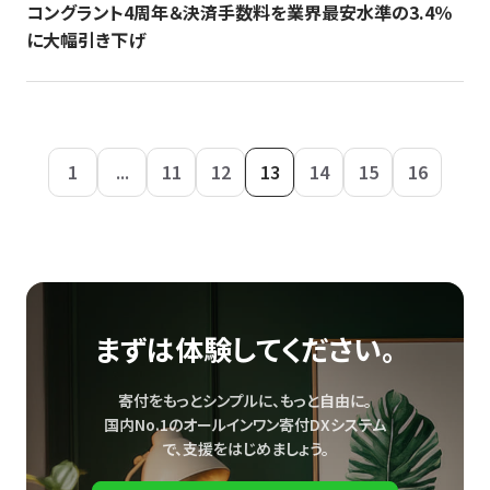
コングラント4周年＆決済手数料を業界最安水準の3.4％
に大幅引き下げ
1
...
11
12
13
14
15
16
まずは体験してください。
寄付をもっとシンプルに、もっと自由に。
国内No.1のオールインワン寄付DXシステム
で、
支援をはじめましょう。