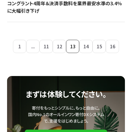
コングラント4周年＆決済手数料を業界最安水準の3.4％
に大幅引き下げ
1
...
11
12
13
14
15
16
まずは体験してください。
寄付をもっとシンプルに、もっと自由に。
国内No.1のオールインワン寄付DXシステム
で、
支援をはじめましょう。