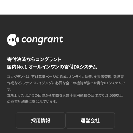
寄付決済ならコングラント
国内No.1 オールインワンの寄付DXシステム
コングラントは、寄付募集ページの作成、オンライン決済、支援者管理、領収書
作成など、ファンドレイジングに必要な全ての機能が揃った寄付DXシステムで
す。
立ち上げたばかりの団体から年間収入数十億円規模の団体まで、3,000以上
の非営利組織に選ばれています。
採用情報
運営会社