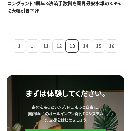
コングラント4周年＆決済手数料を業界最安水準の3.4％
に大幅引き下げ
1
...
11
12
13
14
15
16
まずは体験してください。
寄付をもっとシンプルに、もっと自由に。
国内No.1のオールインワン寄付DXシステム
で、
支援をはじめましょう。