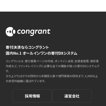
寄付決済ならコングラント
国内No.1 オールインワンの寄付DXシステム
コングラントは、寄付募集ページの作成、オンライン決済、支援者管理、領収書
作成など、ファンドレイジングに必要な全ての機能が揃った寄付DXシステムで
す。
立ち上げたばかりの団体から年間収入数十億円規模の団体まで、3,000以上
の非営利組織に選ばれています。
採用情報
運営会社