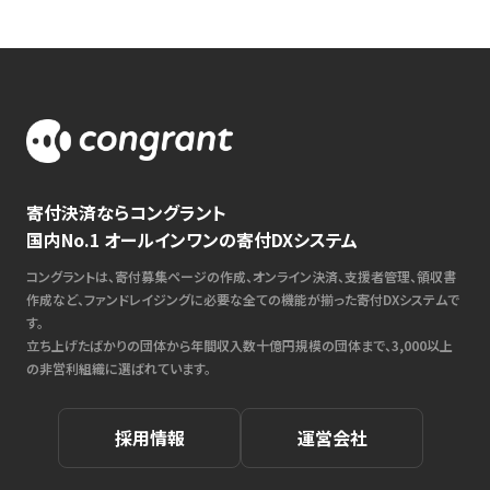
寄付決済ならコングラント
国内No.1 オールインワンの寄付DXシステム
コングラントは、寄付募集ページの作成、オンライン決済、支援者管理、領収書
作成など、ファンドレイジングに必要な全ての機能が揃った寄付DXシステムで
す。
立ち上げたばかりの団体から年間収入数十億円規模の団体まで、3,000以上
の非営利組織に選ばれています。
採用情報
運営会社