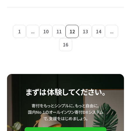
1
...
10
11
12
13
14
...
16
まずは体験してください。
寄付をもっとシンプルに、もっと自由に。
国内No.1のオールインワン寄付DXシステム
で、
支援をはじめましょう。