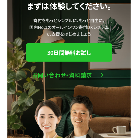
まずは体験してください。
寄付をもっとシンプルに、もっと自由に。
国内No.1のオールインワン寄付DXシステム
で、
支援をはじめましょう。
30日間無料お試し
お問い合わせ・資料請求