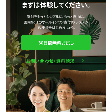
まずは体験してください。
寄付をもっとシンプルに、もっと自由に。
国内No.1のオールインワン寄付DXシステム
で、
支援をはじめましょう。
30日間無料お試し
お問い合わせ・資料請求