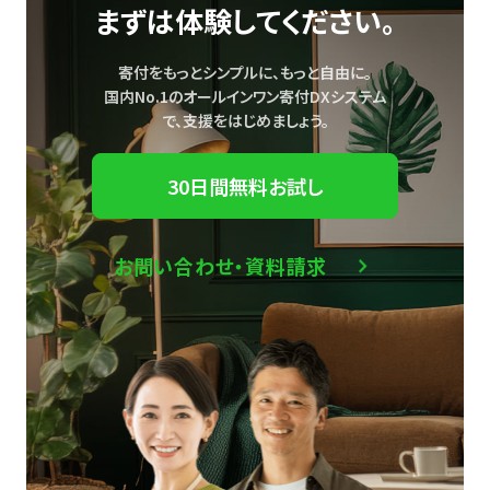
まずは体験してください。
寄付をもっとシンプルに、もっと自由に。
国内No.1のオールインワン寄付DXシステム
で、
支援をはじめましょう。
30日間無料お試し
お問い合わせ・資料請求