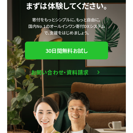
まずは体験してください。
寄付をもっとシンプルに、もっと自由に。
国内No.1のオールインワン寄付DXシステム
で、
支援をはじめましょう。
30日間無料お試し
お問い合わせ・資料請求