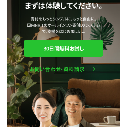
まずは体験してください。
寄付をもっとシンプルに、もっと自由に。
国内No.1のオールインワン寄付DXシステム
で、
支援をはじめましょう。
30日間無料お試し
お問い合わせ・資料請求