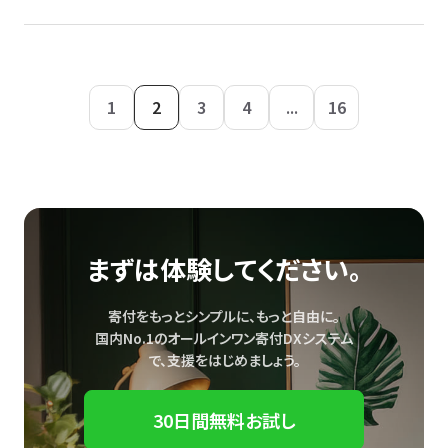
1
2
3
4
...
16
まずは体験してください。
寄付をもっとシンプルに、もっと自由に。
国内No.1のオールインワン寄付DXシステム
で、
支援をはじめましょう。
30日間無料お試し