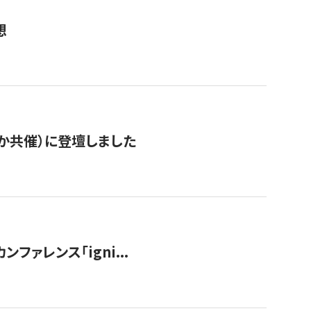
想
か共催）に登壇しました
ンファレンス「igni...