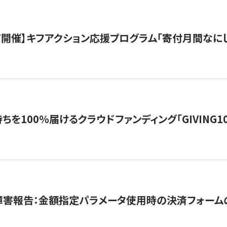
12/7開催】キフアクション応援プログラム「寄付月間なに
を100％届けるクラウドファンディング「GIVING100 b
障害報告：金額指定パラメータ使用時の決済フォーム