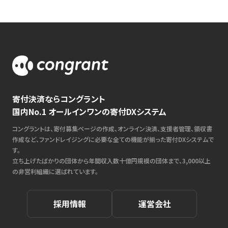
寄付決済ならコングラント
国内No.1 オールインワンの寄付DXシステム
コングラントは、寄付募集ページの作成、オンライン決済、支援者管理、領収書
作成など、ファンドレイジングに必要な全ての機能が揃った寄付DXシステムで
す。
立ち上げたばかりの団体から年間収入数十億円規模の団体まで、3,000以上
の非営利組織に選ばれています。
採用情報
運営会社