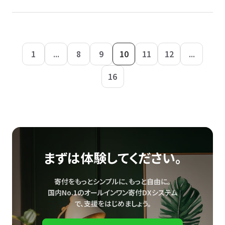
1
...
8
9
10
11
12
...
16
まずは体験してください。
寄付をもっとシンプルに、もっと自由に。
国内No.1のオールインワン寄付DXシステム
で、
支援をはじめましょう。