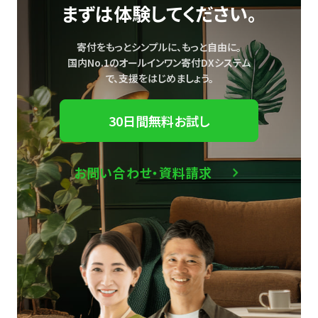
まずは体験してください。
寄付をもっとシンプルに、もっと自由に。
国内No.1のオールインワン寄付DXシステム
で、
支援をはじめましょう。
30日間無料お試し
お問い合わせ・資料請求