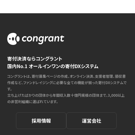
寄付決済ならコングラント
国内No.1 オールインワンの寄付DXシステム
コングラントは、寄付募集ページの作成、オンライン決済、支援者管理、領収書
作成など、ファンドレイジングに必要な全ての機能が揃った寄付DXシステムで
す。
立ち上げたばかりの団体から年間収入数十億円規模の団体まで、3,000以上
の非営利組織に選ばれています。
採用情報
運営会社