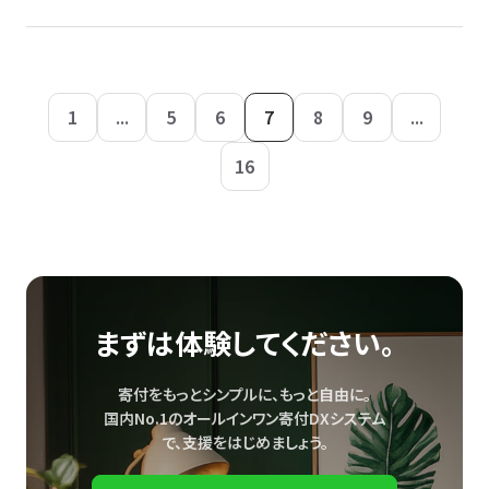
1
...
5
6
7
8
9
...
16
まずは体験してください。
寄付をもっとシンプルに、もっと自由に。
国内No.1のオールインワン寄付DXシステム
で、
支援をはじめましょう。