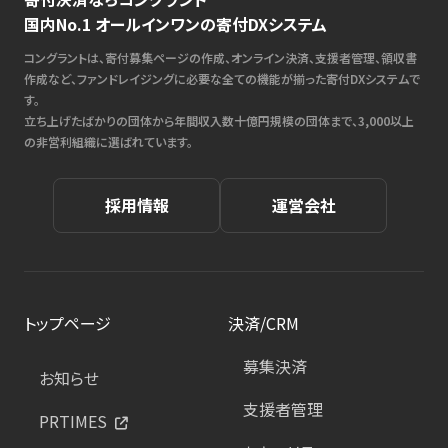
国内No.1 オールインワンの寄付DXシステム
コングラントは、寄付募集ページの作成、オンライン決済、支援者管理、領収書
作成など、ファンドレイジングに必要な全ての機能が揃った寄付DXシステムで
す。
立ち上げたばかりの団体から年間収入数十億円規模の団体まで、3,000以上
の非営利組織に選ばれています。
採用情報
運営会社
トップページ
決済/CRM
募集決済
お知らせ
支援者管理
PRTIMES