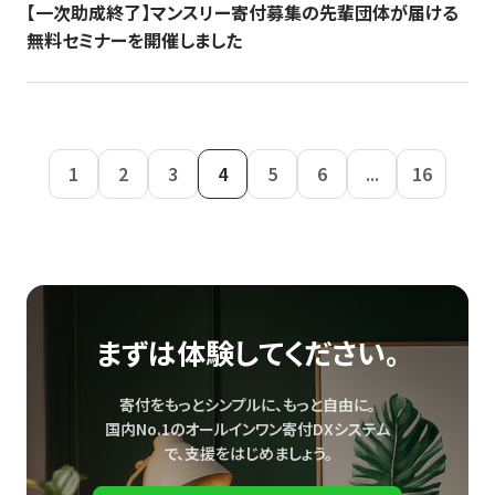
【一次助成終了】マンスリー寄付募集の先輩団体が届ける
無料セミナーを開催しました
1
2
3
4
5
6
...
16
まずは体験してください。
寄付をもっとシンプルに、もっと自由に。
国内No.1のオールインワン寄付DXシステム
で、
支援をはじめましょう。