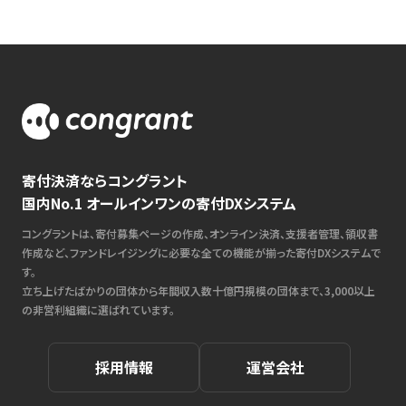
寄付決済ならコングラント
国内No.1 オールインワンの寄付DXシステム
コングラントは、寄付募集ページの作成、オンライン決済、支援者管理、領収書
作成など、ファンドレイジングに必要な全ての機能が揃った寄付DXシステムで
す。
立ち上げたばかりの団体から年間収入数十億円規模の団体まで、3,000以上
の非営利組織に選ばれています。
採用情報
運営会社