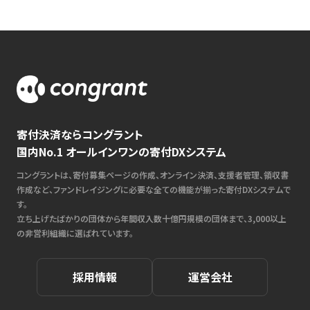
寄付決済ならコングラント
国内No.1 オールインワンの寄付DXシステム
コングラントは、寄付募集ページの作成、オンライン決済、支援者管理、領収書
作成など、ファンドレイジングに必要な全ての機能が揃った寄付DXシステムで
す。
立ち上げたばかりの団体から年間収入数十億円規模の団体まで、3,000以上
の非営利組織に選ばれています。
採用情報
運営会社