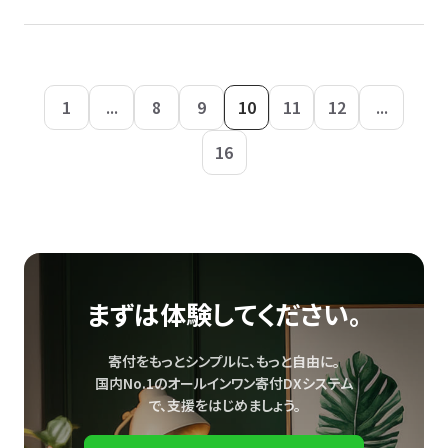
1
...
8
9
10
11
12
...
16
まずは体験してください。
寄付をもっとシンプルに、もっと自由に。
国内No.1のオールインワン寄付DXシステム
で、
支援をはじめましょう。