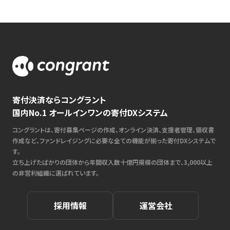
寄付決済ならコングラント
国内No.1 オールインワンの寄付DXシステム
コングラントは、寄付募集ページの作成、オンライン決済、支援者管理、領収書
作成など、ファンドレイジングに必要な全ての機能が揃った寄付DXシステムで
す。
立ち上げたばかりの団体から年間収入数十億円規模の団体まで、3,000以上
の非営利組織に選ばれています。
採用情報
運営会社