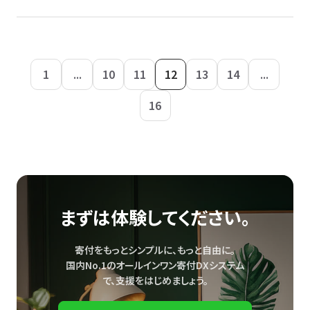
1
...
10
11
12
13
14
...
16
まずは体験してください。
寄付をもっとシンプルに、もっと自由に。
国内No.1のオールインワン寄付DXシステム
で、
支援をはじめましょう。