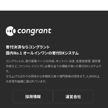
寄付決済ならコングラント
国内No.1 オールインワンの寄付DXシステム
コングラントは、寄付募集ページの作成、オンライン決済、支援者管理、領収書
作成など、ファンドレイジングに必要な全ての機能が揃った寄付DXシステムで
す。
立ち上げたばかりの団体から年間収入数十億円規模の団体まで、3,000以上
の非営利組織に選ばれています。
採用情報
運営会社