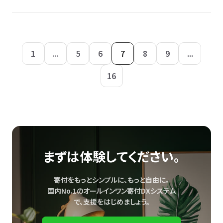
1
...
5
6
7
8
9
...
16
まずは体験してください。
寄付をもっとシンプルに、もっと自由に。
国内No.1のオールインワン寄付DXシステム
で、
支援をはじめましょう。