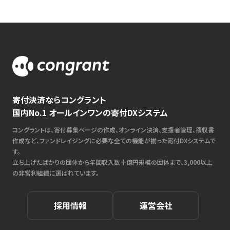
寄付決済ならコングラント
国内No.1 オールインワンの寄付DXシステム
コングラントは、寄付募集ページの作成、オンライン決済、支援者管理、領収書
作成など、ファンドレイジングに必要な全ての機能が揃った寄付DXシステムで
す。
立ち上げたばかりの団体から年間収入数十億円規模の団体まで、3,000以上
の非営利組織に選ばれています。
採用情報
運営会社