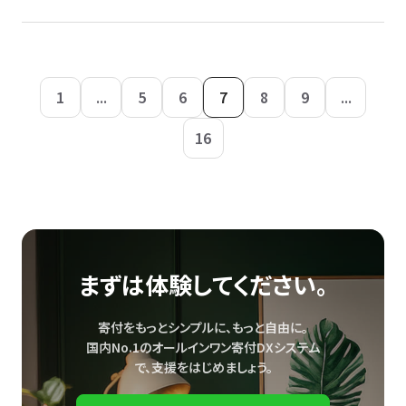
1
...
5
6
7
8
9
...
16
まずは体験してください。
寄付をもっとシンプルに、もっと自由に。
国内No.1のオールインワン寄付DXシステム
で、
支援をはじめましょう。