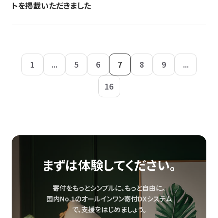
トを掲載いただきました
1
...
5
6
7
8
9
...
16
まずは体験してください。
寄付をもっとシンプルに、もっと自由に。
国内No.1のオールインワン寄付DXシステム
で、
支援をはじめましょう。