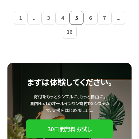
1
...
3
4
5
6
7
...
16
まずは体験してください。
寄付をもっとシンプルに、もっと自由に。
国内No.1のオールインワン寄付DXシステム
で、
支援をはじめましょう。
30日間無料お試し