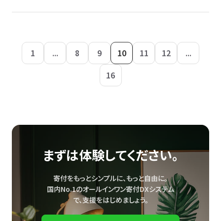
1
...
8
9
10
11
12
...
16
まずは体験してください。
寄付をもっとシンプルに、もっと自由に。
国内No.1のオールインワン寄付DXシステム
で、
支援をはじめましょう。