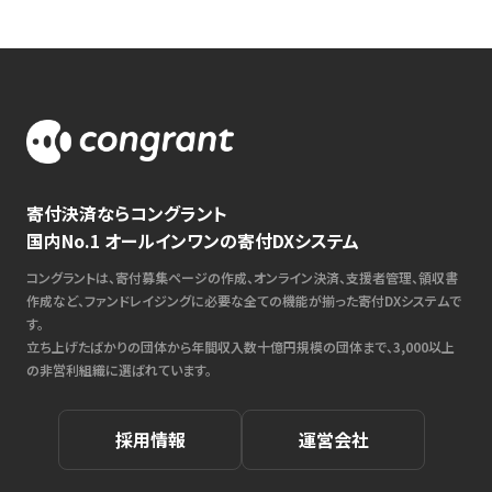
寄付決済ならコングラント
国内No.1 オールインワンの寄付DXシステム
コングラントは、寄付募集ページの作成、オンライン決済、支援者管理、領収書
作成など、ファンドレイジングに必要な全ての機能が揃った寄付DXシステムで
す。
立ち上げたばかりの団体から年間収入数十億円規模の団体まで、3,000以上
の非営利組織に選ばれています。
採用情報
運営会社