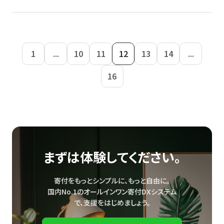
1
...
10
11
12
13
14
...
16
まずは体験してください。
寄付をもっとシンプルに、もっと自由に。
国内No.1のオールインワン寄付DXシステム
で、
支援をはじめましょう。