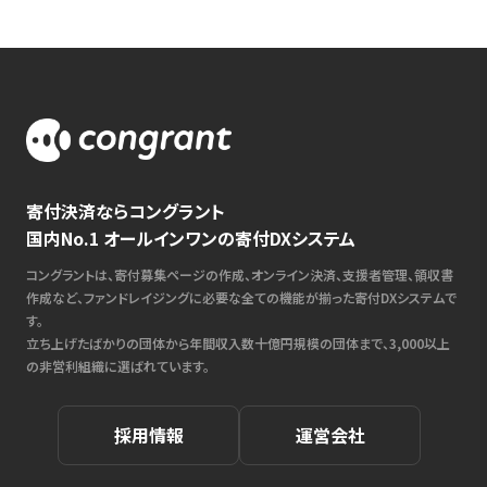
寄付決済ならコングラント
国内No.1 オールインワンの寄付DXシステム
コングラントは、寄付募集ページの作成、オンライン決済、支援者管理、領収書
作成など、ファンドレイジングに必要な全ての機能が揃った寄付DXシステムで
す。
立ち上げたばかりの団体から年間収入数十億円規模の団体まで、3,000以上
の非営利組織に選ばれています。
採用情報
運営会社