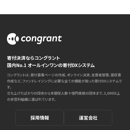
寄付決済ならコングラント
国内No.1 オールインワンの寄付DXシステム
コングラントは、寄付募集ページの作成、オンライン決済、支援者管理、領収書
作成など、ファンドレイジングに必要な全ての機能が揃った寄付DXシステムで
す。
立ち上げたばかりの団体から年間収入数十億円規模の団体まで、3,000以上
の非営利組織に選ばれています。
採用情報
運営会社