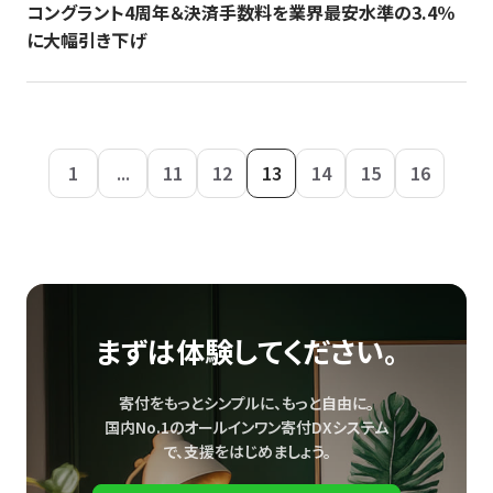
コングラント4周年＆決済手数料を業界最安水準の3.4％
に大幅引き下げ
1
...
11
12
13
14
15
16
まずは体験してください。
寄付をもっとシンプルに、もっと自由に。
国内No.1のオールインワン寄付DXシステム
で、
支援をはじめましょう。