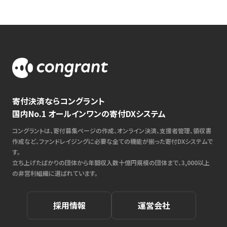
寄付決済ならコングラント
国内No.1 オールインワンの寄付DXシステム
コングラントは、寄付募集ページの作成、オンライン決済、支援者管理、領収書
作成など、ファンドレイジングに必要な全ての機能が揃った寄付DXシステムで
す。
立ち上げたばかりの団体から年間収入数十億円規模の団体まで、3,000以上
の非営利組織に選ばれています。
採用情報
運営会社