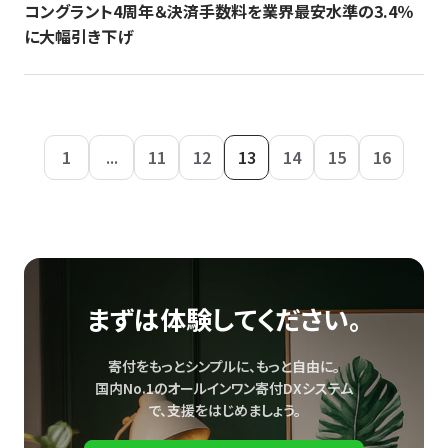
コングラント4周年＆決済手数料を業界最安水準の3.4％
に大幅引き下げ
1
...
11
12
13
14
15
16
まずは体験してください。
寄付をもっとシンプルに、もっと自由に。
国内No.1のオールインワン寄付DXシステム
で、
支援をはじめましょう。