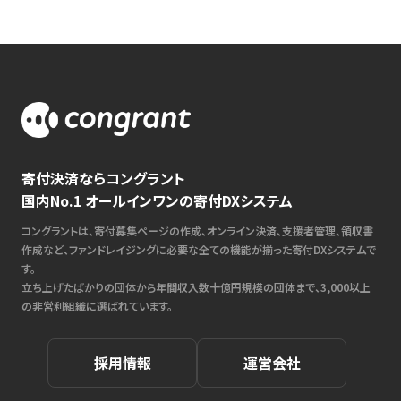
寄付決済ならコングラント
国内No.1 オールインワンの寄付DXシステム
コングラントは、寄付募集ページの作成、オンライン決済、支援者管理、領収書
作成など、ファンドレイジングに必要な全ての機能が揃った寄付DXシステムで
す。
立ち上げたばかりの団体から年間収入数十億円規模の団体まで、3,000以上
の非営利組織に選ばれています。
採用情報
運営会社