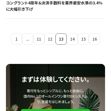
コングラント4周年＆決済手数料を業界最安水準の3.4％
に大幅引き下げ
1
...
11
12
13
14
15
16
まずは体験してください。
寄付をもっとシンプルに、もっと自由に。
国内No.1のオールインワン寄付DXシステム
で、
支援をはじめましょう。