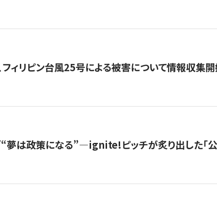
、フィリピン台風25号による被害について情報収集開
s |「“夢は政策になる”—ignite!ピッチが炙り出した