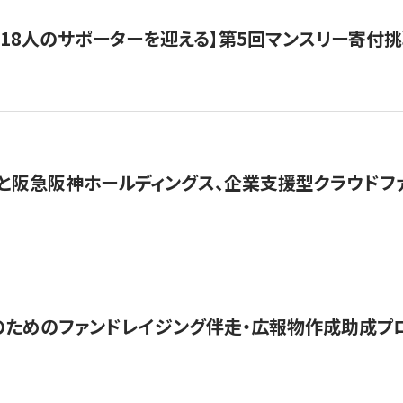
318人のサポーターを迎える】​​第5回マンスリー寄
と阪急阪神ホールディングス、企業支援型クラウドファン
めのファンドレイジング伴走・広報物作成助成プログラム「S