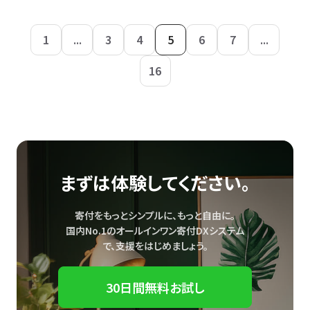
1
...
3
4
5
6
7
...
16
まずは体験してください。
寄付をもっとシンプルに、もっと自由に。
国内No.1のオールインワン寄付DXシステム
で、
支援をはじめましょう。
30日間無料お試し