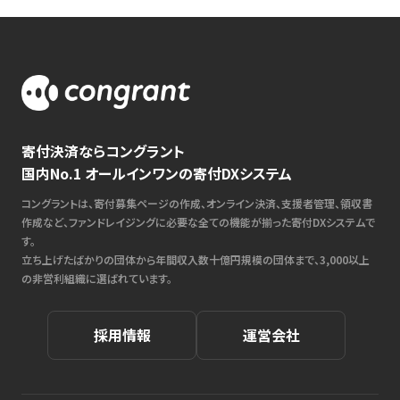
寄付決済ならコングラント
国内No.1 オールインワンの寄付DXシステム
コングラントは、寄付募集ページの作成、オンライン決済、支援者管理、領収書
作成など、ファンドレイジングに必要な全ての機能が揃った寄付DXシステムで
す。
立ち上げたばかりの団体から年間収入数十億円規模の団体まで、3,000以上
の非営利組織に選ばれています。
採用情報
運営会社