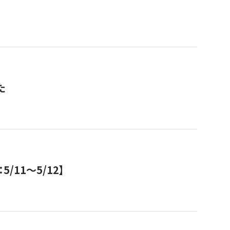
た
11～5/12】